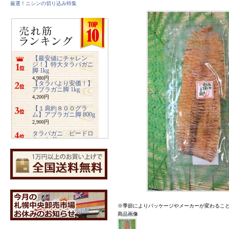
厳選！ニシンの切り込み特集
【最安値にチャレン
ジ！】特大タラバガニ
脚 1kg
4,980円
【タラバより安価！】
アブラガニ脚 1kg
4,200円
【１肩約８００グラ
ム】アブラガニ脚 800g
2,900円
タラバガニ ビードロ
カット 1kg
5,480円
ズワイガニ ビードロ
カット 1kg
3,400円
業務用サイズ【2キロ入
り】みちのく松前
4,800円
※季節によりパッケージやメーカーが変わるこ
【特大2キロ入り】業務
用ホッキ貝サラダ
商品画像
4,900円