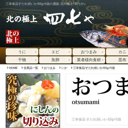
三幸食品すだれ焼いか/65g×5袋の通販-北の極上｢四七や｣
うに
エビ
おつまみ
カニ
干物
魚卵
業者様向食材
昆布
HOME
全商品一覧
おつまみ
いか
三幸食品/すだれ焼いか/65g×5袋
三幸食品 すだれ焼いか 65g×5袋