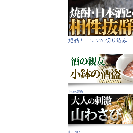
絶品！ニシンの切り込み
小鉢の酒盗
山わさび