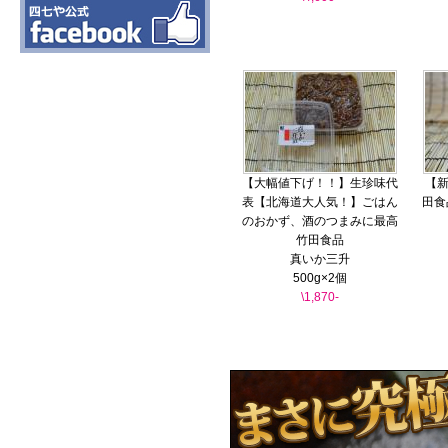
【大幅値下げ！！】生珍味代
【新
表【北海道大人気！】ごはん
田食
のおかず、酒のつまみに最高
竹田食品
真いか三升
500g×2個
\1,870-