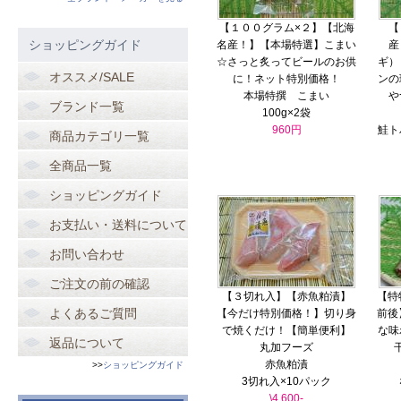
【１００グラム×２】【北海
【
ショッピングガイド
名産！】【本場特選】こまい
産
☆さっと炙ってビールのお供
ギ）
オススメ/SALE
に！ネット特別価格！
ンの
本場特撰 こまい
や
ブランド一覧
100g×2袋
960円
鮭ト
商品カテゴリ一覧
全商品一覧
ショッピングガイド
お支払い・送料について
お問い合わせ
ご注文の前の確認
【３切れ入】【赤魚粕漬】
【特
よくあるご質問
【今だけ特別価格！】切り身
前後
で焼くだけ！【簡単便利】
な味
返品について
丸加フーズ
赤魚粕漬
>>
ショッピングガイド
3切れ入×10パック
\4,600-