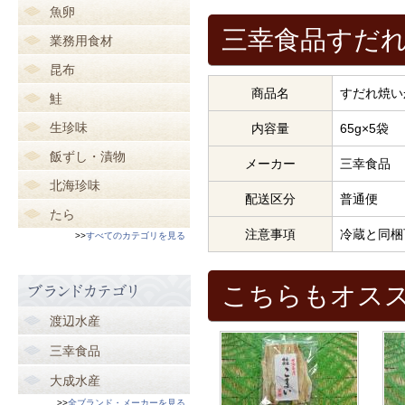
魚卵
三幸食品すだれ
業務用食材
昆布
商品名
すだれ焼い
鮭
生珍味
内容量
65g×5袋
飯ずし・漬物
メーカー
三幸食品
北海珍味
配送区分
普通便
たら
注意事項
冷蔵と同梱
>>
すべてのカテゴリを見る
こちらもオス
渡辺水産
三幸食品
大成水産
>>
全ブランド・メーカーを見る