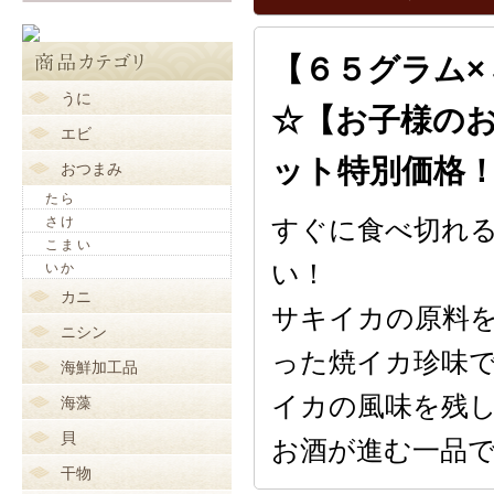
【６５グラム
うに
☆【お子様の
エビ
ット特別価格
おつまみ
たら
さけ
すぐに食べ切れる
こまい
い！
いか
カニ
サキイカの原料
ニシン
った焼イカ珍味
海鮮加工品
イカの風味を残
海藻
貝
お酒が進む一品
干物