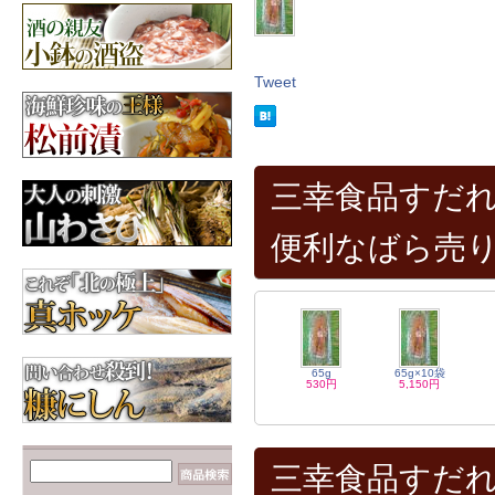
【数の子だらけ☆】み
ちのく松前
3,600円
昆布
Tweet
北海道産の昆布各種
【カニが安いゾ
ッ！！】毛ガニ 660g前
後×2尾
6,960円
三幸食品すだれ
便利なばら売
65g
65g×10袋
530円
5,150円
三幸食品すだれ