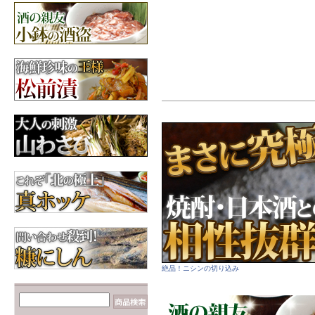
【数の子だらけ☆】み
ちのく松前
3,600円
昆布
北海道産の昆布各種
【カニが安いゾ
ッ！！】毛ガニ 660g前
後×2尾
6,960円
絶品！ニシンの切り込み