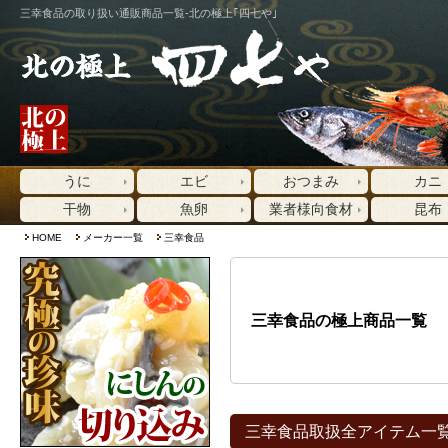
三幸食品の取り扱い通販商品一覧-北の極上｢四七や｣
うに
エビ
おつまみ
カニ
干物
魚卵
業者様向食材
昆布
HOME
メーカー一覧
三幸食品
三幸食品の極上商品一覧
三幸食品取扱全アイテム一