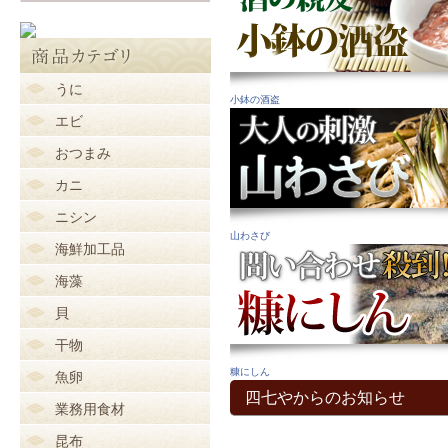
うに
小鉢の酒盗
エビ
おつまみ
カニ
ニシン
山わさび
海鮮加工品
海藻
貝
干物
糠にしん
魚卵
四七やからのお知らせ
業務用食材
昆布