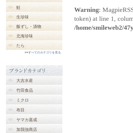
鮭
生珍味
飯ずし・漬物
北海珍味
たら
>>
すべてのカテゴリを見る
大吉水産
竹田食品
ミクロ
布目
ヤマカ嘉成
加我強商店