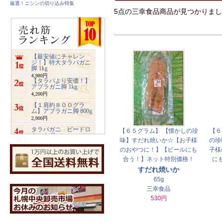
厳選！ニシンの切り込み特集
5点の三幸食品商品が見つかりました。
【最安値にチャレン
ジ！】特大タラバガニ
脚 1kg
4,980円
【タラバより安価！】
アブラガニ脚 1kg
4,200円
【１肩約８００グラ
ム】アブラガニ脚 800g
2,900円
タラバガニ ビードロ
【６５グラム】 【懐かしの珍
【６
カット 1kg
味】すだれ焼いか☆【お子様
の珍
5,480円
のおやつに！】【ビールにも
子様
ズワイガニ ビードロ
合う！】ネット特別価格！
に
カット 1kg
3,400円
すだれ焼いか
業務用サイズ【2キロ入
65g
り】みちのく松前
三幸食品
4,800円
530円
【特大2キロ入り】業務
用ホッキ貝サラダ
4,900円