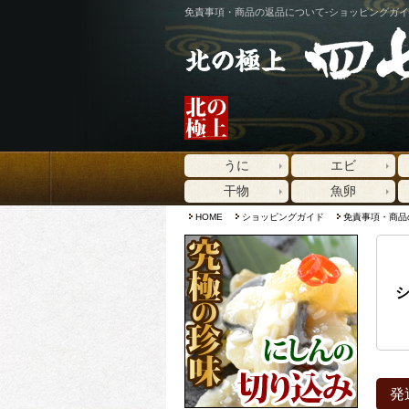
免責事項・商品の返品について-ショッピングガイ
うに
エビ
干物
魚卵
HOME
ショッピングガイド
免責事項・商品
シ
発