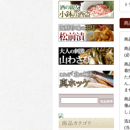
【数の子だらけ☆】み
ト
ちのく松前
3,600円
昆布
北海道産の昆布各種
商
【カニが安いゾ
ッ！！】毛ガニ 660g前
後×2尾
商
6,960円
商
(
商
着
た
ん
ま
商
傷
し
迅
(