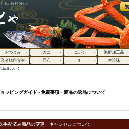
ド-北の極上｢四七や｣
おつまみ
カニ
ニシン
海鮮加工品
業者様向食材
昆布
鮭
生珍味
の返品について
ョッピングガイド - 免責事項・商品の返品について
送手配済み商品の変更・キャンセルについて