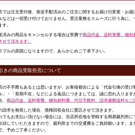
店では注文受付後、発送手配済みのご注文に関するお届け日変更・お届
ルなどは一切受け付けておりません。受注業務をスムーズに行う為に、
ます。
送済みの商品をキャンセルする場合は実費で
商品代金、送料実費、梱包
させて頂きます。
ラブルの原因になりますので、あらかじめご了承下さい。
引きの商品受取拒否について
店の不手際もあるとは思いますが、お客様都合による「代金引換の受け
ル」・「長期不在」などによる返品につきましては、誠に恐れ入ります
合、
商品代金、送料実費、梱包材料費、代引手数料、請求書郵送料をご
の請求を無視した場合、債権回収会社に委託させて頂きます。
れでもお支払い頂けない場合には、当店所在地を管轄する簡易裁判所に
出頭していただきますので、裁判所までの交通費をご負担願います。ま
で、予めご了承ください。