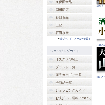
久保田食品
絶品！
岡田商店
谷口食品
三豊
石田水産
>>
全ブランド・メーカーを見る
小鉢の
ショッピングガイド
オススメ/SALE
ブランド一覧
商品カテゴリ一覧
山わさ
全商品一覧
ショッピングガイド
お支払い・送料について