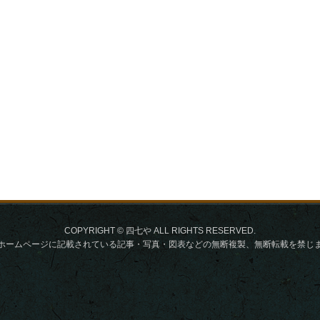
COPYRIGHT © 四七や ALL RIGHTS RESERVED.
ホームページに記載されている記事・写真・図表などの無断複製、無断転載を禁じ