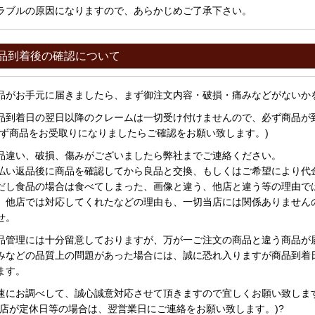
ラブルの原因になりますので、あらかじめご了承下さい。
品到着後の確認について
品がお手元に届きましたら、まず御注文内容・破損・痛みなどがないか
品到着日の翌日以降のクレームは一切受け付けませんので、必ず商品が
必ず商品をお受取りになりましたらご確認をお願い致します。)
品違い、破損、傷みがございましたら弊社までご連絡ください。
払い返品後に商品を確認してから良品と交換、もしくはご希望により代
だし食品の場合は食べてしまった、画像と違う、他店と違う等の理由で
。他店では対応してくれたなどの理由も、一切当店には関係ありません
せ。
品管理には十分留意しておりますが、万が一ご注文の商品と違う商品が
みなどの品質上の問題があった場合には、誠に恐れ入りますが商品到着
ます。
速にお調べして、誠心誠意対応させて頂きますので宜しくお願い致しま
当店が定休日等の場合は、翌営業日にご連絡をお願い致します。)?