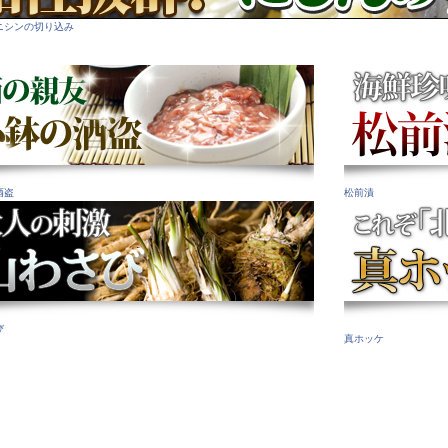
ニシンの切り込み
酒盗
松前漬
び
真ホッケ