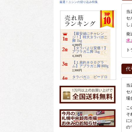
厳選！ニシンの切り込み特集
当
セ
し
【最安値にチャレン
発
ジ！】特大タラバガニ
求
脚 1kg
4,980円
【タラバより安価！】
ト
アブラガニ脚 1kg
4,200円
【１肩約８００グラ
ム】アブラガニ脚 800g
代
2,900円
タラバガニ ビードロ
カット 1kg
当
5,480円
ズワイガニ ビードロ
セ
カット 1kg
場
3,400円
業務用サイズ【2キロ入
こ
り】みちのく松前
そ
4,800円
【特大2キロ入り】業務
に
用ホッキ貝サラダ
の
4,900円