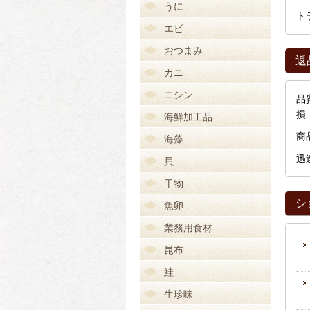
うに
ト
エビ
おつまみ
返
カニ
ニシン
品
損
海鮮加工品
商
海藻
迅
貝
干物
シ
魚卵
業務用食材
昆布
鮭
生珍味