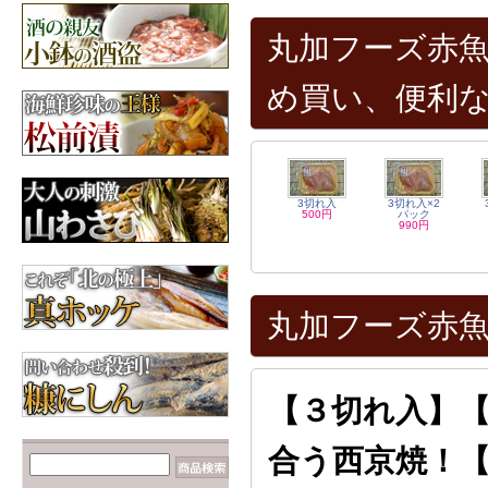
【数の子だらけ☆】み
ちのく松前
丸加フーズ赤魚
3,600円
昆布
北海道産の昆布各種
め買い、便利
【カニが安いゾ
ッ！！】毛ガニ 660g前
後×2尾
6,960円
3切れ入
3切れ入×2
500円
パック
990円
丸加フーズ赤魚
【３切れ入】
合う西京焼！