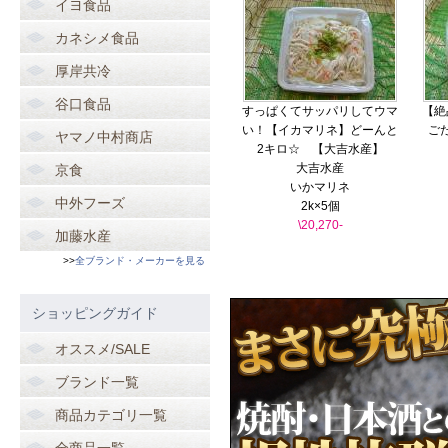
イヨ食品
カネシメ食品
厚岸共冷
谷口食品
すっぱくてサッパリしてウマ
【絶
い！【イカマリネ】どーんと
ご
ヤマノ中村商店
2キロ☆ 【大吉水産】
大吉水産
京食
いかマリネ
中外フーズ
2k×5個
\20,270-
加藤水産
>>
全ブランド・メーカーを見る
ショッピングガイド
オススメ/SALE
ブランド一覧
商品カテゴリ一覧