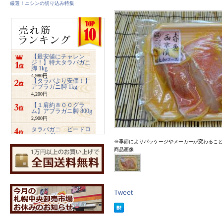
厳選！ニシンの切り込み特集
【最安値にチャレン
ジ！】特大タラバガニ
脚 1kg
4,980円
【タラバより安価！】
アブラガニ脚 1kg
4,200円
【１肩約８００グラ
ム】アブラガニ脚 800g
2,900円
タラバガニ ビードロ
カット 1kg
※季節によりパッケージやメーカーが変わるこ
5,480円
商品画像
ズワイガニ ビードロ
カット 1kg
3,400円
業務用サイズ【2キロ入
り】みちのく松前
4,800円
Tweet
【特大2キロ入り】業務
用ホッキ貝サラダ
4,900円