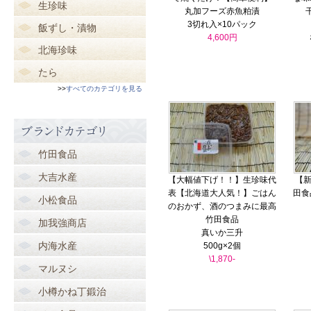
生珍味
丸加フーズ赤魚粕漬
3切れ入×10パック
飯ずし・漬物
4,600円
北海珍味
たら
>>
すべてのカテゴリを見る
竹田食品
大吉水産
【大幅値下げ！！】生珍味代
【新
表【北海道大人気！】ごはん
田食
小松食品
のおかず、酒のつまみに最高
竹田食品
加我強商店
真いか三升
内海水産
500g×2個
\1,870-
マルヌシ
小樽かね丁鍛治