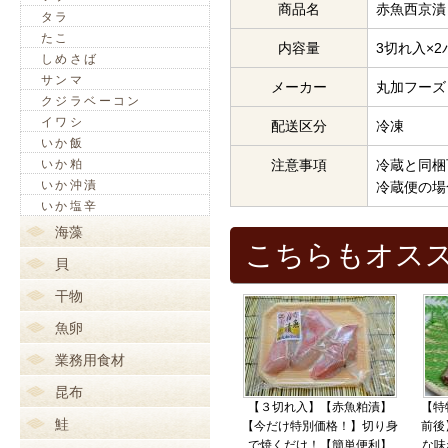
商品名
赤魚西京漬
タラ
たこ
内容量
3切れ入×2
しめさば
サンマ
メーカー
丸加フーズ
クジラベーコン
イワシ
配送区分
冷凍
いか飯
いか粕
注意事項
冷蔵と同梱
いか沖漬
冷蔵便の場
いか塩辛
海藻
こちらもオス
貝
干物
魚卵
業務用食材
昆布
【３切れ入】【赤魚粕漬】
【特
鮭
【今だけ特別価格！】切り身
前後
で焼くだけ！【簡単便利】
な味