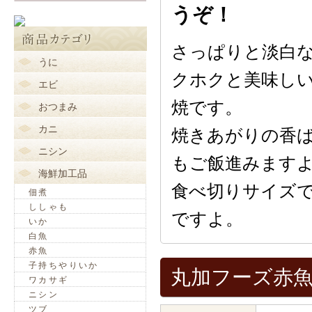
うぞ！
さっぱりと淡白
うに
クホクと美味し
エビ
焼です。
おつまみ
カニ
焼きあがりの香
ニシン
もご飯進みます
海鮮加工品
食べ切りサイズ
佃煮
ししゃも
ですよ。
いか
白魚
赤魚
子持ちやりいか
丸加フーズ赤魚
ワカサギ
ニシン
ツブ