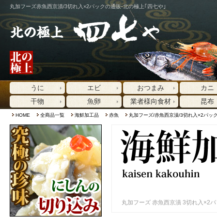
丸加フーズ赤魚西京漬/3切れ入×2パックの通販-北の極上｢四七や｣
うに
エビ
おつまみ
カニ
干物
魚卵
業者様向食材
昆布
HOME
全商品一覧
海鮮加工品
赤魚
丸加フーズ/赤魚西京漬/3切れ入×2パッ
丸加フーズ 赤魚西京漬 3切れ入×2