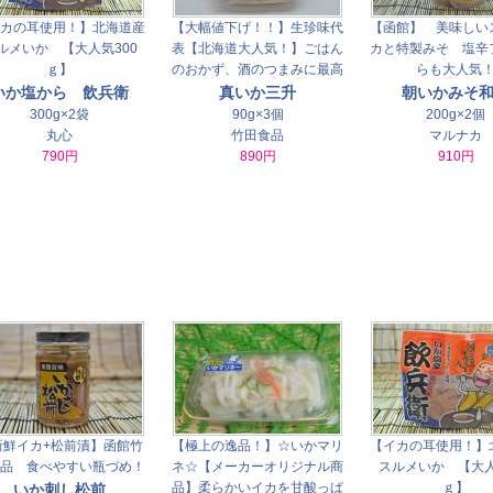
カの耳使用！】北海道産
【大幅値下げ！！】生珍味代
【函館】 美味しい
ルメいか 【大人気300
表【北海道大人気！】ごはん
カと特製みそ 塩辛
ｇ】
のおかず、酒のつまみに最高
らも大人気
いか塩から 飲兵衛
真いか三升
朝いかみそ
300g×2袋
90g×3個
200g×2個
丸心
竹田食品
マルナカ
790円
890円
910円
新鮮イカ+松前漬】函館竹
【極上の逸品！】☆いかマリ
【イカの耳使用！】
品 食べやすい瓶づめ！
ネ☆【メーカーオリジナル商
スルメいか 【大人
品】柔らかいイカを甘酸っぱ
ｇ】
いか刺し松前