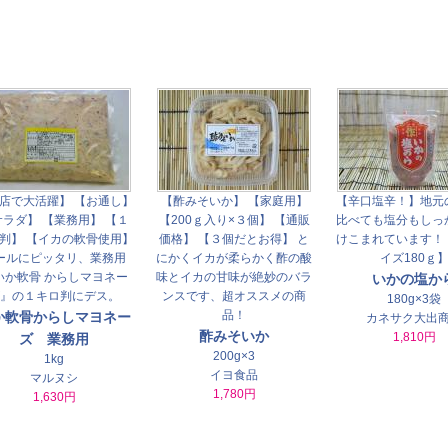
店で大活躍】 【お通し】
【酢みそいか】 【家庭用】
【辛口塩辛！】地元
サラダ】 【業務用】 【１
【200ｇ入り×３個】 【通販
比べても塩分もしっ
判】 【イカの軟骨使用】
価格】 【３個だとお得】 と
けこまれています！
ールにピッタリ、業務用
にかくイカが柔らかく酢の酸
イズ180ｇ
いか軟骨 からしマヨネー
味とイカの甘味が絶妙のバラ
いかの塩か
』の１キロ判にデス。
ンスです、超オススメの商
180g×3袋
品！
か軟骨からしマヨネー
カネサク大出
酢みそいか
1,810円
ズ 業務用
200g×3
1kg
イヨ食品
マルヌシ
1,780円
1,630円