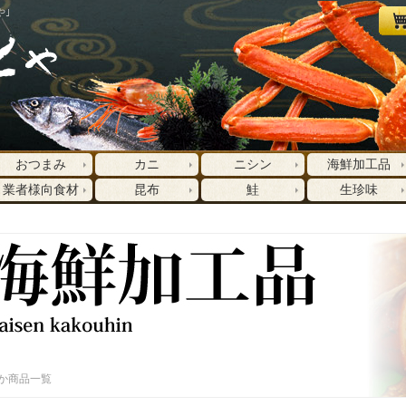
や｣
おつまみ
カニ
ニシン
海鮮加工品
業者様向食材
昆布
鮭
生珍味
か商品一覧