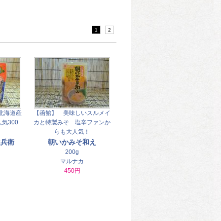
1
2
北海道産
【函館】 美味しいスルメイ
気300
カと特製みそ 塩辛ファンか
らも大人気！
飲兵衛
朝いかみそ和え
200g
マルナカ
450円