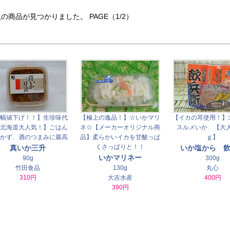
点の商品が見つかりました。 PAGE（1/2）
幅値下げ！！】生珍味代
【極上の逸品！】☆いかマリ
【イカの耳使用！】
北海道大人気！】ごはん
ネ☆【メーカーオリジナル商
スルメいか 【大人
かず、酒のつまみに最高
品】柔らかいイカを甘酸っぱ
ｇ】
くさっぱりと！！
真いか三升
いか塩から 
いかマリネー
90g
300g
竹田食品
130g
丸心
310円
大吉水産
400円
390円