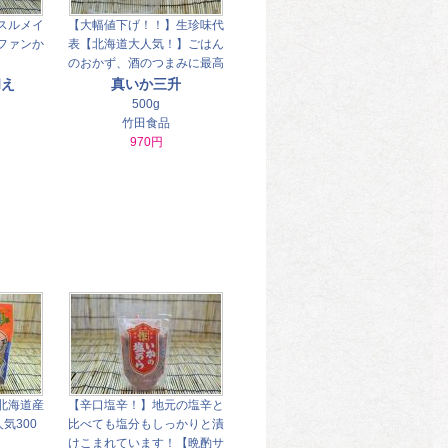
スルメイ
【大幅値下げ！！】生珍味代
ファンか
表【北海道大人気！】ごはん
！
のおかず、酒のつまみに最高
和え
真いか三升
500g
竹田食品
970円
北海道産
【辛口塩辛！】地元の塩辛と
気300
比べても塩分もしっかりと漬
けこまれています！【晩酌サ