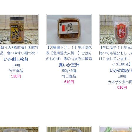
新鮮イカ+松前漬】函館竹
【大幅値下げ！！】生珍味代
【辛口塩辛！】地元
品 食べやすい瓶づめ！
表【北海道大人気！】ごはん
比べても塩分もしっ
のおかず、酒のつまみに最高
けこまれています！
いか刺し松前
イズ180ｇ
真いか三升
130g
いかの塩か
竹田食品
90g×2個
530円
竹田食品
180g
610円
カネサク大出
610円