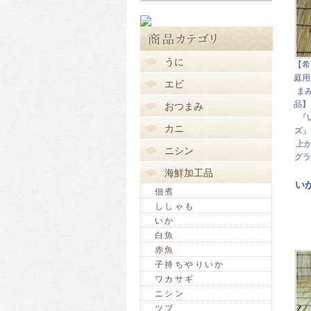
うに
【希
庭用
エビ
ま
品】
おつまみ
『
カニ
ズ』
上が
ニシン
グラ
海鮮加工品
い
佃煮
ししゃも
いか
白魚
赤魚
子持ちやりいか
ワカサギ
ニシン
ツブ