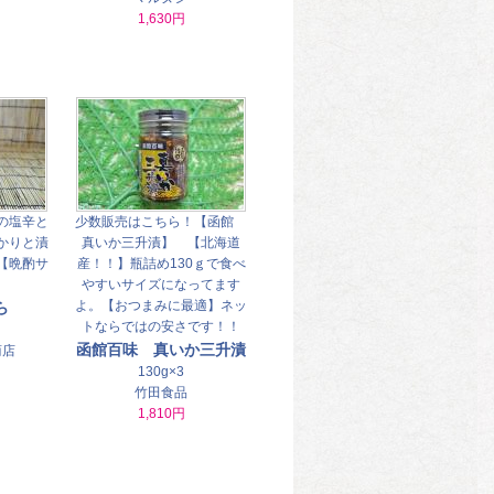
1,630円
の塩辛と
少数販売はこちら！【函館
かりと漬
真いか三升漬】 【北海道
【晩酌サ
産！！】瓶詰め130ｇで食べ
】
やすいサイズになってます
よ。【おつまみに最適】ネッ
ら
トならではの安さです！！
函館百味 真いか三升漬
商店
130g×3
竹田食品
1,810円