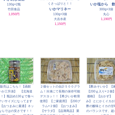
くさっぱりと！！
いか塩から 
130g×2瓶
いかマリネー
竹田食品
300g×3袋
1,050円
130g×3個
丸心
大吉水産
1,190円
1,150円
数販売はこちら！【函館
２個セットの合計５００グラ
【酢みそいか】 【
いか三升漬】 【北海道
ム！冷凍にて長期の保存可能
【200ｇ入り×２個
！】瓶詰め130ｇで食べ
デスヨッ！！【希少いか軟骨
価格】 【おかず】 
すいサイズになってます
使用】 【ご家庭用】 【200グ
み】 とにかくイカ
【おつまみに最適】ネッ
ラム×２個】 【おつまみ】
酢の酸味とイカの甘
ならではの安さです！！
【サラダ】 【品薄商品】 業
のバランスです、超