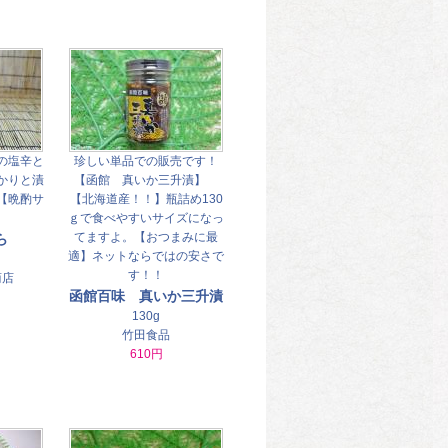
の塩辛と
珍しい単品での販売です！
かりと漬
【函館 真いか三升漬】
【晩酌サ
【北海道産！！】瓶詰め130
】
ｇで食べやすいサイズになっ
てますよ。【おつまみに最
ら
適】ネットならではの安さで
す！！
商店
函館百味 真いか三升漬
130g
竹田食品
610円