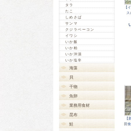
タラ
【イ
たこ
ス
しめさば
サンマ
クジラベーコン
イワシ
いか飯
いか粕
いか沖漬
いか塩辛
海藻
貝
干物
魚卵
業務用食材
昆布
【
鮭
田食