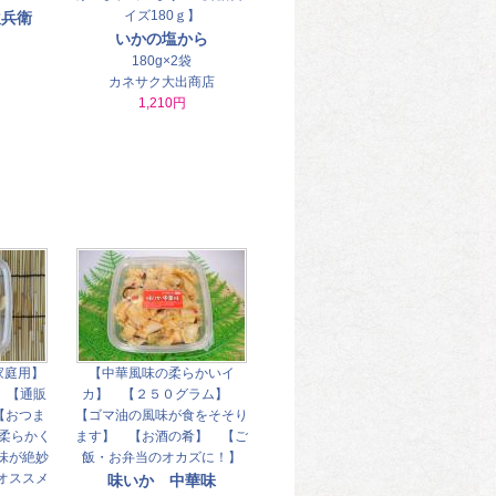
イズ180ｇ】
飲兵衛
いかの塩から
180g×2袋
カネサク大出商店
1,210円
家庭用】
【中華風味の柔らかいイ
】 【通販
カ】 【２５０グラム】
【おつま
【ゴマ油の風味が食をそそり
が柔らかく
ます】 【お酒の肴】 【ご
味が絶妙
飯・お弁当のオカズに！】
オススメ
味いか 中華味