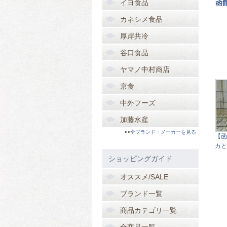
イヨ食品
函
カネシメ食品
厚岸共冷
谷口食品
ヤマノ中村商店
京食
中外フーズ
加藤水産
>>
全ブランド・メーカーを見る
【函
カと
ショッピングガイド
オススメ/SALE
ブランド一覧
商品カテゴリ一覧