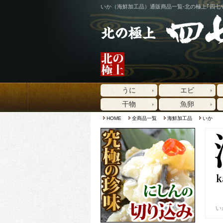
いか（海鮮加工品）通販商品一覧-北の極上｢四七
うに
エビ
干物
魚卵
HOME
全商品一覧
海鮮加工品
いか
い