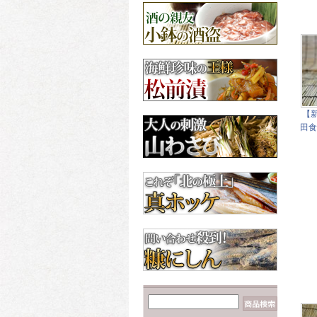
【数の子だらけ☆】み
ちのく松前
3,600円
昆布
北海道産の昆布各種
【カニが安いゾ
ッ！！】毛ガニ 660g前
後×2尾
6,960円
【
田食