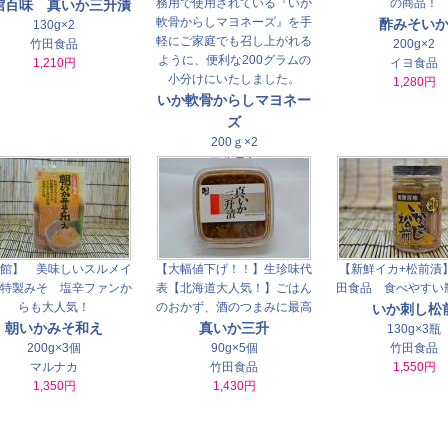
務用で使用されている『いか
の商品！
館百味 真いか三升漬
軟骨からしマヨネーズ』を手
酢みそい
130g×2
軽にご家庭でも召し上がれる
竹田食品
200g×2
ように、便利な200グラムの
1,210円
イヨ食品
小分けにいたしました。
1,280円
いか軟骨からしマヨネー
ズ
200ｇ×2
マルヌシ
1,280円
館】 美味しいスルメイ
【大幅値下げ！！】生珍味代
【新鮮イカ+松前漬
特製みそ 塩辛ファンか
表【北海道大人気！】ごはん
田食品 食べやすい
らも大人気！
のおかず、酒のつまみに最高
いか刺し松
朝いかみそ和え
真いか三升
130g×3瓶
200g×3個
90g×5個
竹田食品
マルナカ
竹田食品
1,550円
1,350円
1,430円