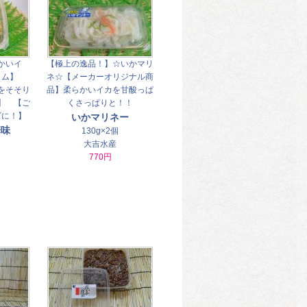
かいイ
【極上の逸品！】☆いかマリ
ラム】
ネ☆【メーカーオリジナル商
をそそり
品】柔らかいイカを甘酸っぱ
】 【ご
くさっぱりと！！
ズに！】
いかマリネー
華味
130g×2個
大吉水産
770円