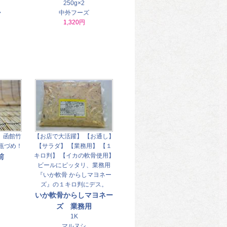
250g×2
か
中外フーズ
1,320円
】函館竹
【お店で大活躍】 【お通し】
瓶づめ！
【サラダ】 【業務用】 【１
キロ判】 【イカの軟骨使用】
前
ビールにピッタリ、業務用
『いか軟骨 からしマヨネー
ズ』の１キロ判にデス。
いか軟骨からしマヨネー
ズ 業務用
1K
マルヌシ