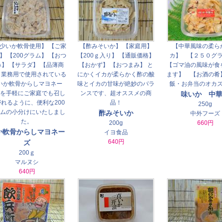
少いか軟骨使用】 【ご家
【酢みそいか】 【家庭用】
【中華風味の柔ら
】 【200グラム】 【おつ
【200ｇ入り】 【通販価格】
カ】 【２５０グ
み】 【サラダ】 【品薄商
【おかず】 【おつまみ】 と
【ゴマ油の風味が食
 業務用で使用されている
にかくイカが柔らかく酢の酸
ます】 【お酒の肴
いか軟骨からしマヨネー
味とイカの甘味が絶妙のバラ
飯・お弁当のオカ
を手軽にご家庭でも召し
ンスです、超オススメの商
味いか 中
れるように、便利な200
品！
250g
ムの小分けにいたしまし
酢みそいか
中外フーズ
た。
200g
660円
か軟骨からしマヨネー
イヨ食品
640円
ズ
200ｇ
マルヌシ
640円