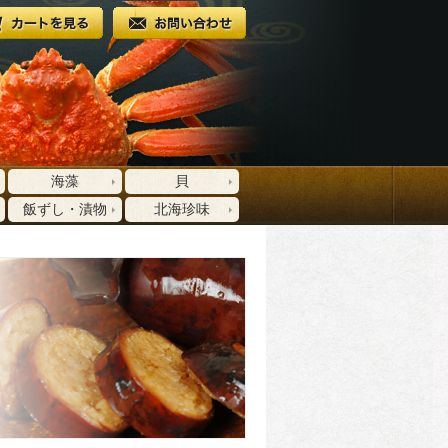
海藻
貝
飯ずし・漬物
北海珍味