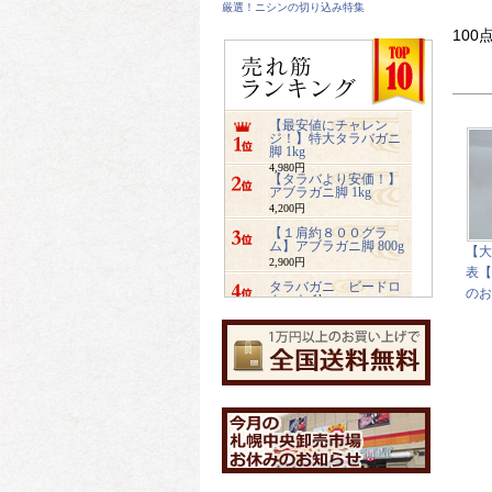
厳選！ニシンの切り込み特集
100
【最安値にチャレン
ジ！】特大タラバガニ
脚 1kg
4,980円
【タラバより安価！】
アブラガニ脚 1kg
4,200円
【１肩約８００グラ
ム】アブラガニ脚 800g
【大
2,900円
表【
タラバガニ ビードロ
のお
カット 1kg
5,480円
ズワイガニ ビードロ
カット 1kg
3,400円
業務用サイズ【2キロ入
り】みちのく松前
4,800円
【特大2キロ入り】業務
用ホッキ貝サラダ
4,900円