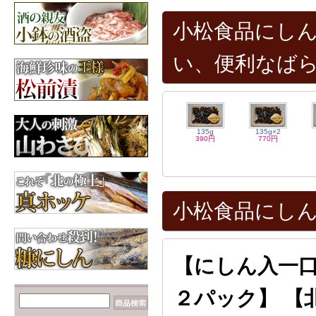
【数の子だらけ☆】み
ちのく松前
小松食品にしん
3,600円
昆布
北海道産の昆布各種
い、便利なば
【カニが安いゾ
ッ！！】毛ガニ 660g前
後×2尾
6,960円
135g
135g×2
390円
770円
小松食品にしん
【にしん入一
２パック】 【