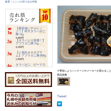
厳選！ニシンの切り込み特集
【最安値にチャレン
ジ！】特大タラバガニ
脚 1kg
4,980円
【タラバより安価！】
アブラガニ脚 1kg
4,200円
【１肩約８００グラ
ム】アブラガニ脚 800g
2,900円
タラバガニ ビードロ
カット 1kg
※季節によりパッケージやメーカーが変わるこ
5,480円
商品画像
ズワイガニ ビードロ
カット 1kg
3,400円
業務用サイズ【2キロ入
り】みちのく松前
4,800円
Tweet
【特大2キロ入り】業務
用ホッキ貝サラダ
4,900円