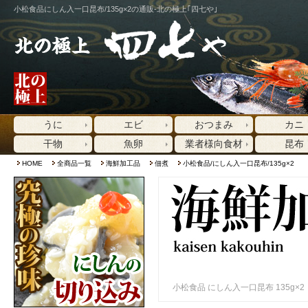
小松食品にしん入一口昆布/135g×2の通販-北の極上｢四七や｣
うに
エビ
おつまみ
カニ
干物
魚卵
業者様向食材
昆布
HOME
全商品一覧
海鮮加工品
佃煮
小松食品/にしん入一口昆布/135g×2
小松食品 にしん入一口昆布 135g×2