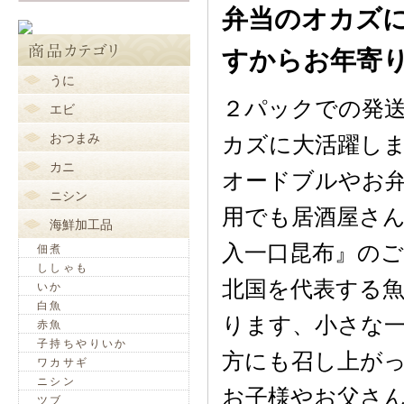
弁当のオカズに
すからお年寄
うに
２パックでの発
エビ
おつまみ
カズに大活躍し
カニ
オードブルやお
ニシン
用でも居酒屋さ
海鮮加工品
入一口昆布』の
佃煮
ししゃも
北国を代表する
いか
白魚
ります、小さな
赤魚
子持ちやりいか
方にも召し上が
ワカサギ
ニシン
お子様やお父さ
ツブ