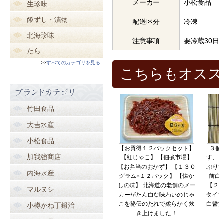
メーカー
小松食品
生珍味
飯ずし・漬物
配送区分
冷凍
北海珍味
注意事項
要冷蔵30
たら
>>
すべてのカテゴリを見る
こちらもオス
竹田食品
大吉水産
小松食品
【お買得１２パックセット】
３
加我強商店
【紅じゃこ】 【佃煮市場】
す、
【お弁当のおかず】 【１３０
ぷり
内海水産
グラム×１２パック】 【懐か
前
しの味】 北海道の老舗のメー
【２
マルヌシ
カーがたん白な味わいのじゃ
タイ
こを秘伝のたれで柔らかく炊
白醤
小樽かね丁鍛治
き上げました！