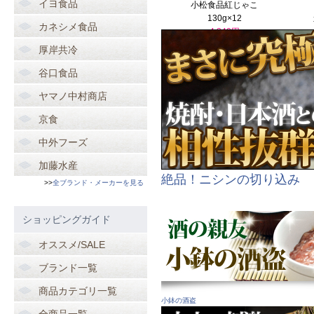
イヨ食品
小松食品紅じゃこ
130g×12
カネシメ食品
4,340円
厚岸共冷
谷口食品
ヤマノ中村商店
京食
中外フーズ
加藤水産
絶品！ニシンの切り込み
>>
全ブランド・メーカーを見る
ショッピングガイド
オススメ/SALE
ブランド一覧
商品カテゴリ一覧
小鉢の酒盗