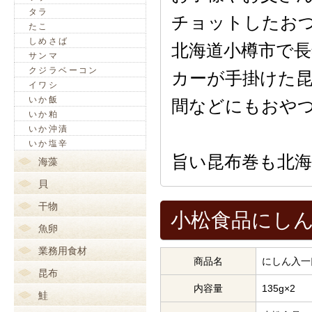
タラ
チョットしたお
たこ
しめさば
北海道小樽市で
サンマ
クジラベーコン
カーが手掛けた
イワシ
いか飯
間などにもおや
いか粕
いか沖漬
いか塩辛
旨い昆布巻も北
海藻
貝
干物
小松食品にしん入
魚卵
業務用食材
商品名
にしん入一
昆布
内容量
135g×2
鮭