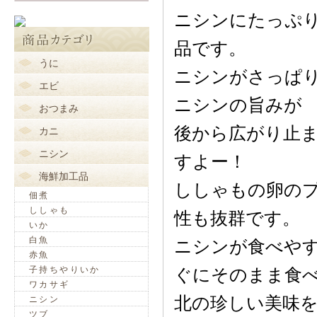
ニシンにたっぷ
品です。
うに
ニシンがさっぱ
エビ
ニシンの旨みが
おつまみ
後から広がり止
カニ
ニシン
すよー！
海鮮加工品
ししゃもの卵の
佃煮
ししゃも
性も抜群です。
いか
白魚
ニシンが食べや
赤魚
子持ちやりいか
ぐにそのまま食
ワカサギ
北の珍しい美味
ニシン
ツブ