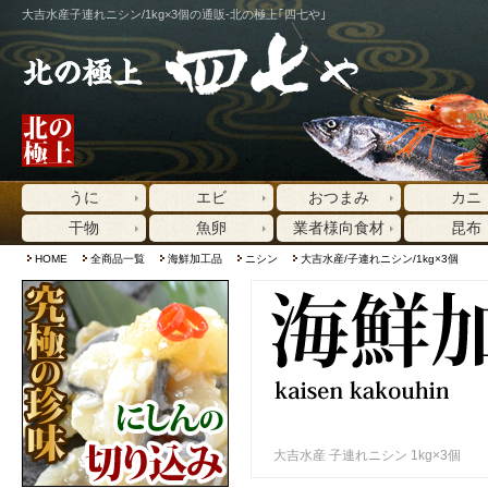
大吉水産子連れニシン/1kg×3個の通販-北の極上｢四七や｣
うに
エビ
おつまみ
カニ
干物
魚卵
業者様向食材
昆布
HOME
全商品一覧
海鮮加工品
ニシン
大吉水産/子連れニシン/1kg×3個
大吉水産 子連れニシン 1kg×3個