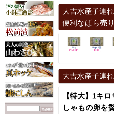
【数の子だらけ☆】み
ちのく松前
大吉水産子連れ
3,600円
昆布
北海道産の昆布各種
便利なばら売
【カニが安いゾ
ッ！！】毛ガニ 660g前
後×2尾
6,960円
1kg
1kg×2個
2,500円
5,000円
大吉水産子連れ
【特大】1キ
しゃもの卵を