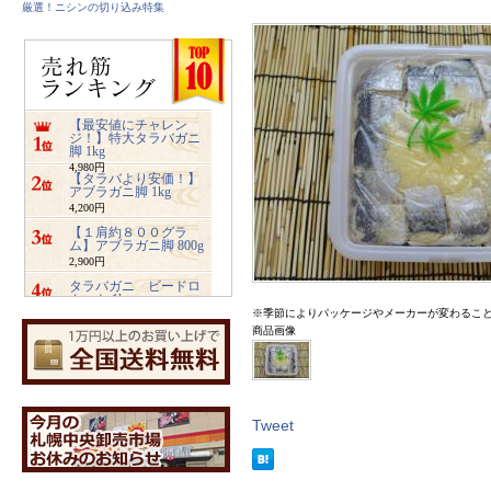
厳選！ニシンの切り込み特集
【最安値にチャレン
ジ！】特大タラバガニ
脚 1kg
4,980円
【タラバより安価！】
アブラガニ脚 1kg
4,200円
【１肩約８００グラ
ム】アブラガニ脚 800g
2,900円
タラバガニ ビードロ
カット 1kg
※季節によりパッケージやメーカーが変わるこ
5,480円
商品画像
ズワイガニ ビードロ
カット 1kg
3,400円
業務用サイズ【2キロ入
り】みちのく松前
4,800円
Tweet
【特大2キロ入り】業務
用ホッキ貝サラダ
4,900円