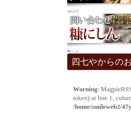
山わさび
糠にしん
四七やからの