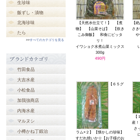
生珍味
飯ずし・漬物
北海珍味
【天然水仕立て！】 【煮
【絶
物】 【山菜そば】 【炊き
さき
たら
こみ御飯】 和食にピッタ
や
>>
すべてのカテゴリを見る
リ！
イワショク水煮山菜ミックス
300g
490円
竹田食品
大吉水産
【６５グ
小松食品
加我強商店
内海水産
【
マルヌシ
産！
さ
小樽かね丁鍛治
ラム×２】 【懐かしの珍味】
すだれ焼いか☆【お子様のお