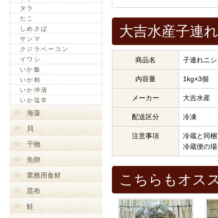
タラ
たこ
大吉水産子連れ
しめさば
サンマ
クジラベーコン
イワシ
商品名
子連れニシ
いか飯
内容量
1kg×3個
いか粕
いか沖漬
メーカー
大吉水産
いか塩辛
海藻
配送区分
冷凍
貝
注意事項
冷蔵と同梱
干物
冷蔵便の場
魚卵
業務用食材
こちらもオス
昆布
鮭