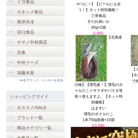
イヨ食品
やつに！】【ビールにも合
う！】ネット特別価格！
カネシメ食品
三幸食品
厚岸共冷
すだれ焼いか
65g×2袋
谷口食品
\1,060-
【北海道
ヤマノ中村商店
京食
中外フーズ
【
加藤水産
【今
>>
全ブランド・メーカーを見る
で
の味】【増毛産！】増毛のボ
イルだこ☆サラダやパスタ等
ショッピングガイド
色々使えますよ。【ネット特
別価格】
オススメ/SALE
はますい
増毛のボイルだこ
ブランド一覧
1本750g前後×10袋
\21,690-
商品カテゴリ一覧