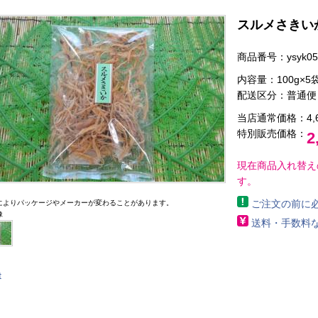
スルメさきいか 
商品番号：ysyk05
内容量：100g×5
配送区分：
普通便
当店通常価格：4,
特別販売価格：
2
現在商品入れ替え
す。
ご注文の前に
によりパッケージやメーカーが変わることがあります。
像
送料・手数料
t