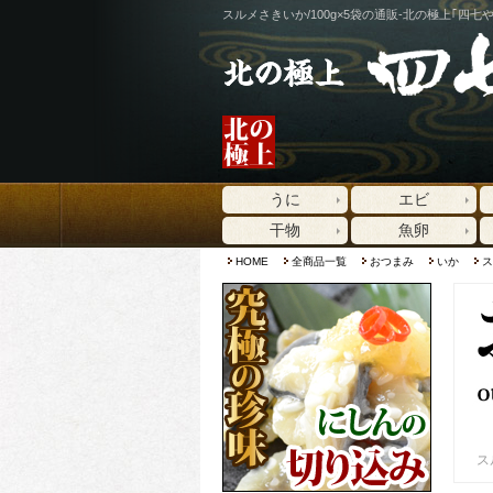
スルメさきいか/100g×5袋の通販-北の極上｢四七や
うに
エビ
干物
魚卵
HOME
全商品一覧
おつまみ
いか
ス
ス