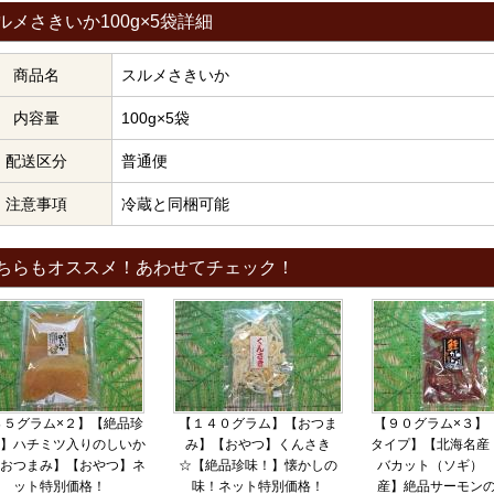
ルメさきいか100g×5袋詳細
商品名
スルメさきいか
内容量
100g×5袋
配送区分
普通便
注意事項
冷蔵と同梱可能
ちらもオススメ！あわせてチェック！
８５グラム×２】【絶品珍
【１４０グラム】【おつま
【９０グラム×３】
】ハチミツ入りのしいか
み】【おやつ】くんさき
タイプ】【北海名産
おつまみ】【おやつ】ネ
☆【絶品珍味！】懐かしの
バカット（ソギ）
ット特別価格！
味！ネット特別価格！
産】絶品サーモン