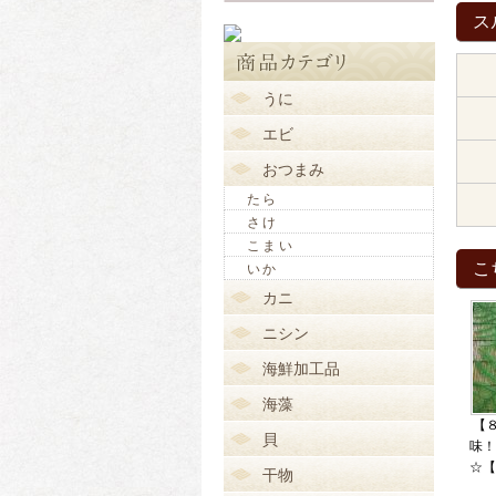
ス
うに
エビ
おつまみ
たら
さけ
こまい
こ
いか
カニ
ニシン
海鮮加工品
海藻
【
貝
味！
☆【
干物