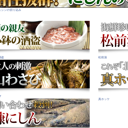
ニシンの切り込み
酒盗
松前漬
び
真ホッケ