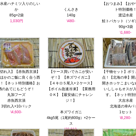
水産ハチミツ入りのしい
【おつまみ】【おや
か
くんさき
ト特別価格
85g×2袋
140g
渡辺水産
1,030円
\480-
鮭トバカット（ソギ
90g×3袋
\1,680-
切れ入】【赤魚西京漬】
【ケース買いでカニが安い
【干物セット】ボリ
ほかのご飯に良く合う西
ぞ！】 【本ズワイガニ】
点！【北海の幸】開
！【ネット特別価格】お
【４キロ５尾入×２ケース】
開きホッケこまいな
酒のあてにもどうぞ！
【ボイル急速冷凍】 【業務用
いししゃもオスが
丸加フーズ
ＯＫ】【最安値にチャレン
す。【ネット特別
赤魚西京漬
ジ！】
大吉水産
3切れ入×10パック
北海道の幸Aパ
\4,600-
本ズワイガニ
1セット
4kg5尾（1尾約800g）×2ケー
\8,280-
ス
\20,810-