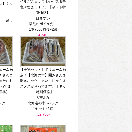
イルだこ☆サラダやパスタ等
つ】ネッ
色々使えますよ。【ネット特
！
別価格】
はますい
） 余市
増毛のボイルだこ
1本750g前後×2袋
\4,340-
ューム満
【干物セット】ボリューム満
きさんま
点！【北海の幸】開きさんま
めたかれ
開きホッケこまいししゃもオ
入ってま
スメスが入ってます。【ネッ
価格】
ト特別価格】
大吉水産
ック
北海道の幸Bパック
1セット×5個
\32,750-