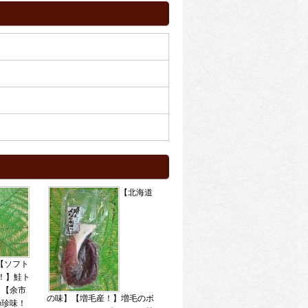
【北海道
【ソフト
！】鮭ト
 【余市
の味】【増毛産！】増毛のボ
の珍味！