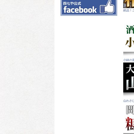
絶品！
小鉢の
山わさ