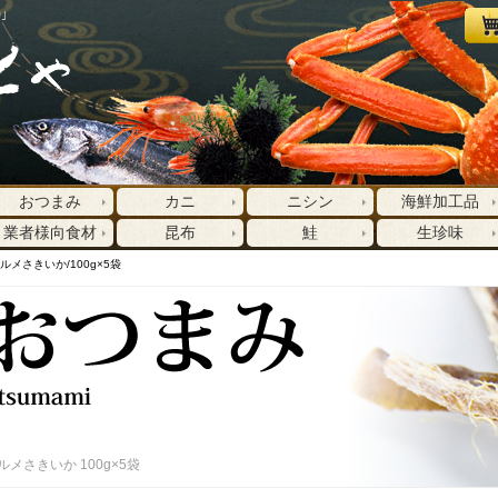
｣
おつまみ
カニ
ニシン
海鮮加工品
業者様向食材
昆布
鮭
生珍味
ルメさきいか/100g×5袋
ルメさきいか 100g×5袋