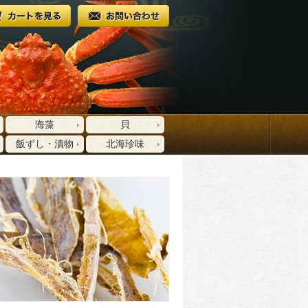
海藻
貝
飯ずし・漬物
北海珍味