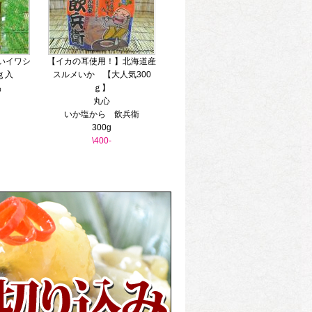
いイワシ
【イカの耳使用！】北海道産
00ｇ入
スルメいか 【大人気300
品
ｇ】
丸心
いか塩から 飲兵衛
300g
\400-