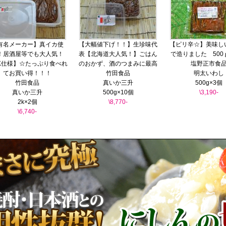
有名メーカー】真イカ使
【大幅値下げ！！】生珍味代
【ピリ辛☆】美味し
！居酒屋等でも大人気！
表【北海道大人気！】ごはん
で造りました 5
K仕様】☆たっぷり食べれ
のおかず、酒のつまみに最高
塩野正市食
てお買い得！！！
竹田食品
明太いわし
竹田食品
真いか三升
500g×3個
真いか三升
500g×10個
\3,190-
2k×2個
\8,770-
\6,740-