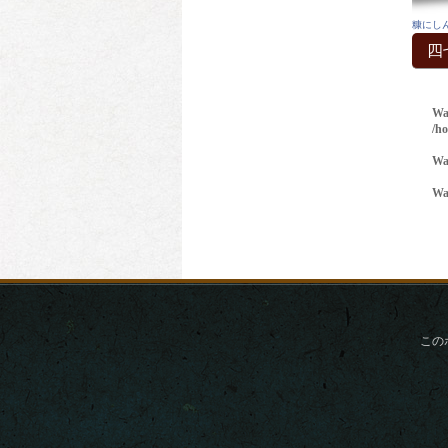
糠にし
四
この