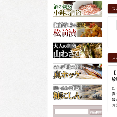
【数の子だらけ☆】み
ちのく松前
ス
3,600円
昆布
北海道産の昆布各種
【カニが安いゾ
ッ！！】毛ガニ 660g前
後×2尾
6,960円
ス
【
珍
た
真
普
お