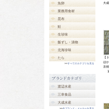
魚卵
大成
業務用食材
昆布
鮭
生珍味
飯ずし・漬物
北海珍味
たら
【３
ほか
>>
すべてのカテゴリを見る
京焼
渡辺水産
三幸食品
大成水産
>>
全ブランド・メーカーを見る