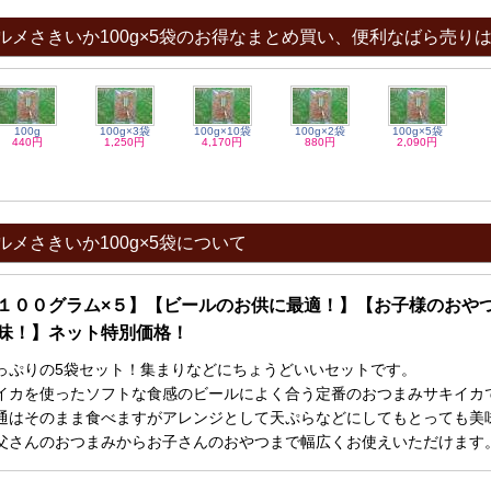
ルメさきいか100g×5袋のお得なまとめ買い、便利なばら売り
100g
100g×3袋
100g×10袋
100g×2袋
100g×5袋
440円
1,250円
4,170円
880円
2,090円
ルメさきいか100g×5袋について
１００グラム×５】【ビールのお供に最適！】【お子様のおや
味！】ネット特別価格！
っぷりの5袋セット！集まりなどにちょうどいいセットです。
イカを使ったソフトな食感のビールによく合う定番のおつまみサキイカ
通はそのまま食べますがアレンジとして天ぷらなどにしてもとっても美
父さんのおつまみからお子さんのおやつまで幅広くお使えいただけます