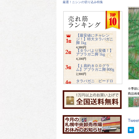
厳選！ニシンの切り込み特集
【最安値にチャレン
ジ！】特大タラバガニ
脚 1kg
4,980円
【タラバより安価！】
アブラガニ脚 1kg
4,200円
【１肩約８００グラ
ム】アブラガニ脚 800g
2,900円
タラバガニ ビードロ
カット 1kg
※季節
5,480円
商品画
ズワイガニ ビードロ
カット 1kg
3,400円
業務用サイズ【2キロ入
り】みちのく松前
4,800円
Twee
【特大2キロ入り】業務
用ホッキ貝サラダ
4,900円