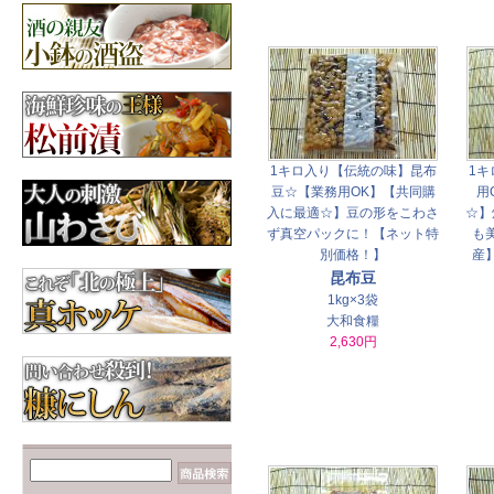
【数の子だらけ☆】み
ちのく松前
3,600円
昆布
北海道産の昆布各種
【カニが安いゾ
ッ！！】毛ガニ 660g前
後×2尾
6,960円
1キロ入り【伝統の味】昆布
1キ
豆☆【業務用OK】【共同購
用
入に最適☆】豆の形をこわさ
☆】
ず真空パックに！【ネット特
も
別価格！】
産
昆布豆
1kg×3袋
大和食糧
2,630円