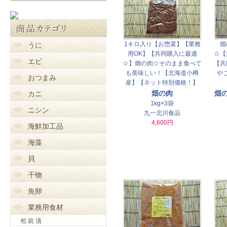
1キロ入り【お惣菜】【業務
畑
うに
用OK】【共同購入に最適
☆【
エビ
☆】畑の肉☆そのまま食べて
【共
も美味しい！【北海道小樽
や
おつまみ
産】【ネット特別価格！】
畑の肉
畑
カニ
1kg×3袋
ニシン
九一北川食品
4,600円
海鮮加工品
海藻
貝
干物
魚卵
業務用食材
松前漬