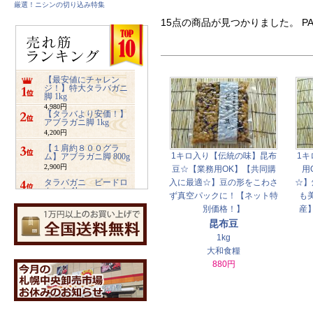
厳選！ニシンの切り込み特集
15点の商品が見つかりました。 PA
【最安値にチャレン
ジ！】特大タラバガニ
脚 1kg
4,980円
【タラバより安価！】
アブラガニ脚 1kg
4,200円
【１肩約８００グラ
1キロ入り【伝統の味】昆布
1キ
ム】アブラガニ脚 800g
2,900円
豆☆【業務用OK】【共同購
用
タラバガニ ビードロ
入に最適☆】豆の形をこわさ
☆】
カット 1kg
ず真空パックに！【ネット特
も
5,480円
別価格！】
産
ズワイガニ ビードロ
昆布豆
カット 1kg
3,400円
1kg
業務用サイズ【2キロ入
大和食糧
り】みちのく松前
880円
4,800円
【特大2キロ入り】業務
用ホッキ貝サラダ
4,900円