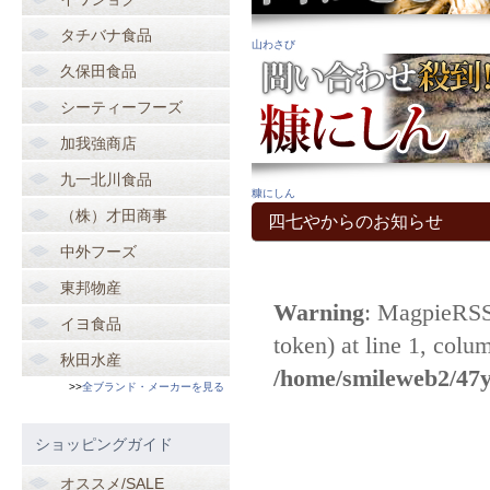
タチバナ食品
山わさび
久保田食品
シーティーフーズ
加我強商店
九一北川食品
糠にしん
（株）才田商事
四七やからのお知らせ
中外フーズ
東邦物産
イヨ食品
秋田水産
>>
全ブランド・メーカーを見る
ショッピングガイド
オススメ/SALE