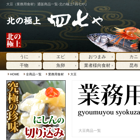
大豆（業務用食材）通販商品一覧-北の極上｢四七や｣
うに
エビ
おつまみ
カニ
干物
魚卵
業者様向食材
昆布
HOME
全商品一覧
業務用食材
大豆
大豆商品一覧