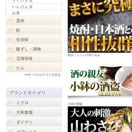
うぐいす豆
いんげん豆
山菜
昆布
鮭
生珍味
飯ずし・漬物
絶品！ニシンの切り込み
北海珍味
たら
>>
すべてのカテゴリを見る
ミクロ
小鉢の酒盗
大和食糧
ダイマツ
イワショク