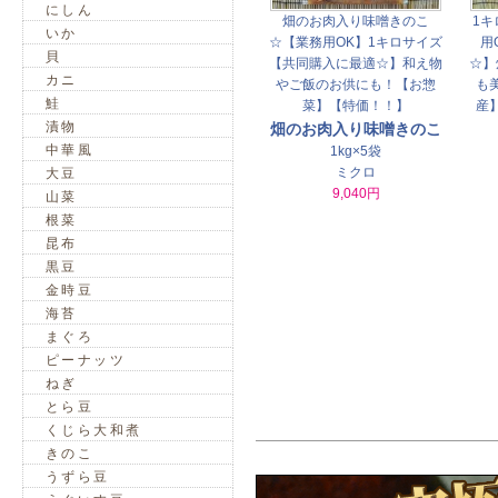
にしん
畑のお肉入り味噌きのこ
1キ
いか
☆【業務用OK】1キロサイズ
用
貝
【共同購入に最適☆】和え物
☆】
カニ
やご飯のお供にも！【お惣
も
鮭
菜】【特価！！】
産
漬物
畑のお肉入り味噌きのこ
中華風
1kg×5袋
ミクロ
大豆
9,040円
山菜
根菜
昆布
黒豆
金時豆
海苔
まぐろ
ピーナッツ
ねぎ
とら豆
くじら大和煮
きのこ
うずら豆