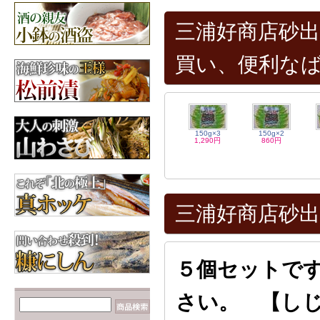
【数の子だらけ☆】み
ちのく松前
三浦好商店砂出
3,600円
昆布
北海道産の昆布各種
買い、便利な
【カニが安いゾ
ッ！！】毛ガニ 660g前
後×2尾
6,960円
150g×3
150g×2
1,290円
860円
三浦好商店砂出
５個セットで
さい。 【し