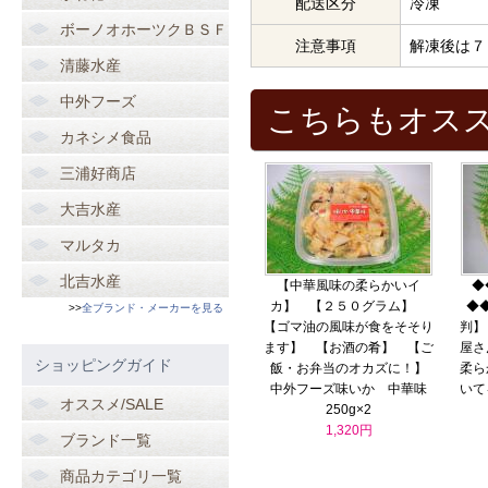
配送区分
冷凍
ボーノオホーツクＢＳＦ
注意事項
解凍後は７
清藤水産
中外フーズ
こちらもオス
カネシメ食品
三浦好商店
大吉水産
マルタカ
北吉水産
【中華風味の柔らかいイ
◆
カ】 【２５０グラム】
◆
>>
全ブランド・メーカーを見る
【ゴマ油の風味が食をそそり
判】
ます】 【お酒の肴】 【ご
屋さ
ショッピングガイド
飯・お弁当のオカズに！】
柔ら
中外フーズ味いか 中華味
いて
オススメ/SALE
250g×2
1,320円
ブランド一覧
商品カテゴリ一覧