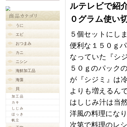
ルテレビで紹
０グラム使い
うに
５個セットにし
エビ
おつまみ
便利な１５０ｇパ
カニ
なっていた『シ
ニシン
５０ｇのパックの
海鮮加工品
が『シジミ』は
海藻
貝
よりも増えるんで
加工品
はしじみ汁は当
カキ
しじみ
洋風の料理になり
ほっき
帆立
次第で料理のレシ