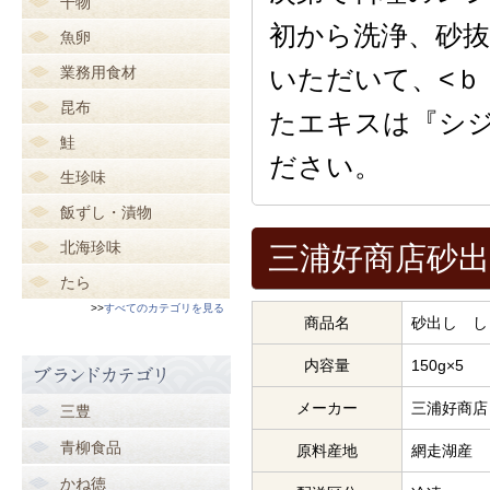
干物
初から洗浄、砂
魚卵
業務用食材
いただいて、<ｂ
昆布
たエキスは『シ
鮭
ださい。
生珍味
飯ずし・漬物
北海珍味
三浦好商店砂出
たら
>>
すべてのカテゴリを見る
商品名
砂出し し
内容量
150g×5
メーカー
三浦好商店
三豊
青柳食品
原料産地
網走湖産
かね徳