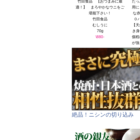
竹田食品 【おつまみに最
たっ
適！】 まろやかなウニをご
用に
堪能下さい！
な赤
竹田食品
０
むしうに
【天
70g
き身
\880-
個程
が強
絶品！ニシンの切り込み