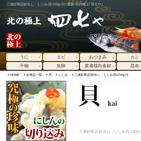
三浦好商店砂出し しじみ貝/150g×5の通販-北の極上｢四七や｣
うに
エビ
おつまみ
カニ
干物
魚卵
業者様向食材
昆布
HOME
全商品一覧
貝
しじみ
三浦好商店/砂出し しじみ貝/150g×5
三浦好商店 砂出し しじみ貝 150g×