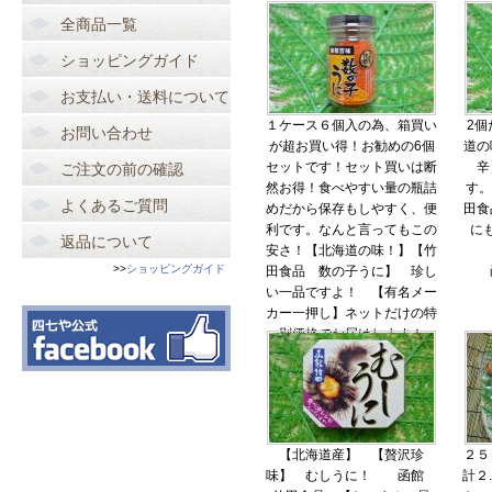
全商品一覧
ショッピングガイド
お支払い・送料について
１ケース６個入の為、箱買い
2個
お問い合わせ
が超お買い得！お勧めの6個
道の
セットです！セット買いは断
辛
ご注文の前の確認
然お得！食べやすい量の瓶詰
す。
よくあるご質問
めだから保存もしやすく、便
田食
利です。なんと言ってもこの
に
返品について
安さ！【北海道の味！】【竹
>>
ショッピングガイド
田食品 数の子うに】 珍し
い一品ですよ！ 【有名メー
カー一押し】ネットだけの特
別価格でお届けします！
竹田食品
函館百味 数の子うに
120g×6
\3,160-
【北海道産】 【贅沢珍
２５
味】 むしうに！ 函館
計２