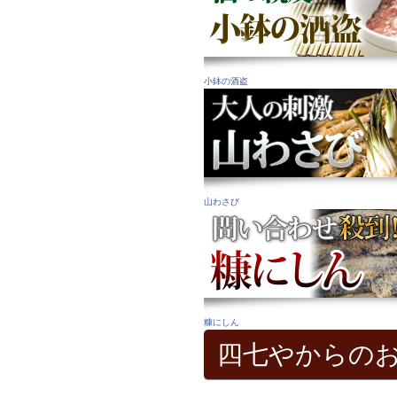
小鉢の酒盗
山わさび
糠にしん
四七やからの