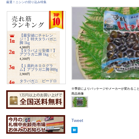
厳選！ニシンの切り込み特集
【最安値にチャレン
ジ！】特大タラバガニ
脚 1kg
4,980円
【タラバより安価！】
アブラガニ脚 1kg
4,200円
【１肩約８００グラ
ム】アブラガニ脚 800g
2,900円
タラバガニ ビードロ
カット 1kg
※季節によりパッケージやメーカーが変わるこ
5,480円
商品画像
ズワイガニ ビードロ
カット 1kg
3,400円
業務用サイズ【2キロ入
り】みちのく松前
4,800円
Tweet
【特大2キロ入り】業務
用ホッキ貝サラダ
4,900円