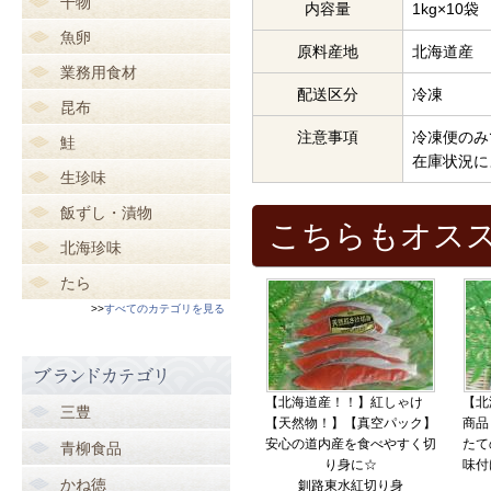
干物
内容量
1kg×10袋
魚卵
原料産地
北海道産
業務用食材
配送区分
冷凍
昆布
注意事項
冷凍便のみ
鮭
在庫状況に
生珍味
飯ずし・漬物
こちらもオス
北海珍味
たら
>>
すべてのカテゴリを見る
【北海道産！！】紅しゃけ
【北
三豊
【天然物！】【真空パック】
商品
安心の道内産を食べやすく切
たて
青柳食品
り身に☆
味付
かね徳
釧路東水紅切り身