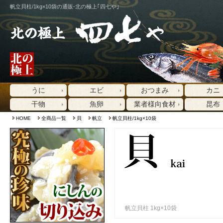
帆立貝柱/1kg×10袋の通販-北の極上｢四七や｣
うに
エビ
おつまみ
カニ
干物
魚卵
業者様向食材
昆布
HOME
全商品一覧
貝
帆立
帆立貝柱/1kg×10袋
帆立貝柱 1kg×10袋