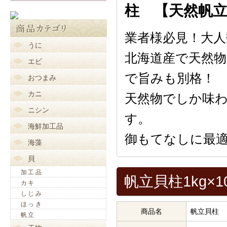
柱 【天然帆
業者様必見！大
うに
北海道産で天然
エビ
で旨みも別格！
おつまみ
カニ
天然物でしか味
ニシン
す。
海鮮加工品
御もてなしに最
海藻
貝
加工品
帆立貝柱1kg×
カキ
しじみ
ほっき
商品名
帆立貝柱
帆立