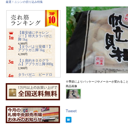
厳選！ニシンの切り込み特集
【最安値にチャレン
ジ！】特大タラバガニ
脚 1kg
4,980円
【タラバより安価！】
アブラガニ脚 1kg
4,200円
【１肩約８００グラ
ム】アブラガニ脚 800g
2,900円
タラバガニ ビードロ
カット 1kg
※季節によりパッケージやメーカーが変わるこ
5,480円
商品画像
ズワイガニ ビードロ
カット 1kg
3,400円
業務用サイズ【2キロ入
り】みちのく松前
4,800円
Tweet
【特大2キロ入り】業務
用ホッキ貝サラダ
4,900円