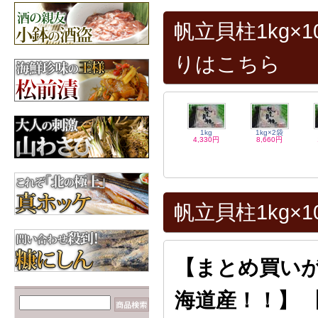
【数の子だらけ☆】み
ちのく松前
帆立貝柱1kg
3,600円
昆布
北海道産の昆布各種
りはこちら
【カニが安いゾ
ッ！！】毛ガニ 660g前
後×2尾
6,960円
1kg
1kg×2袋
4,330円
8,660円
帆立貝柱1kg×
【まとめ買いが
海道産！！】 