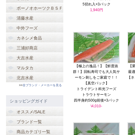
5切れ入×3パック
ボーノオホーツクＢＳＦ
1,940円
清藤水産
中外フーズ
カネシメ食品
三浦好商店
大吉水産
【極上の逸品！】【鮮度抜
【
マルタカ
群！】回転寿司でも大人気サ
最適
北吉水産
ーモン刺しをご家庭で！！
【ネ
【真空パック】
>>
全ブランド・メーカーを見る
トライデント科光フーズ
トラウトサーモン
四半身約500g前後×3パック
ショッピングガイド
\4,010-
オススメ/SALE
ブランド一覧
商品カテゴリ一覧