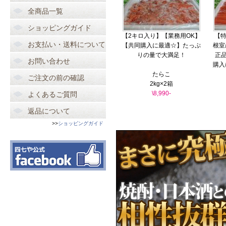
全商品一覧
ショッピングガイド
【2キロ入り】【業務用OK】
【特
お支払い・送料について
【共同購入に最適☆】たっぷ
根室
りの量で大満足！
正
お問い合わせ
購入
たらこ
ご注文の前の確認
2kg×2箱
\8,990-
よくあるご質問
返品について
>>
ショッピングガイド