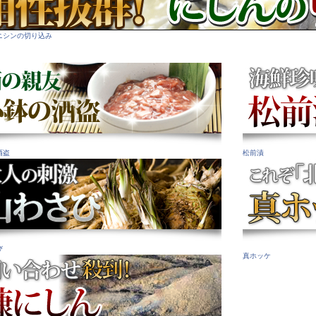
ニシンの切り込み
酒盗
松前漬
び
真ホッケ