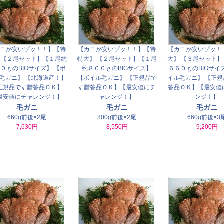
ニが安いゾッ！！】【特
【カニが安いゾッ！！】【特
【カニが安いゾッ！
 【２尾セット】【１尾約
特大】 【２尾セット】【１尾
大】 【３尾セット
０ｇのBIGサイズ】 【ボ
約８００ｇのBIGサイズ】
６６０ｇのBIGサイ
毛ガニ】 【北海道産！】
【ボイル毛ガニ】 【正規品で
イル毛ガニ】 【正
正規品です贈答品ＯＫ】
す贈答品ＯＫ】【最安値にチ
答品ＯＫ】【最安値
最安値にチャレンジ！】
ャレンジ！】
ンジ！】
毛ガニ
毛ガニ
毛ガニ
660g前後×2尾
800g前後×2尾
660g前後×3
7,630円
8,550円
9,200円