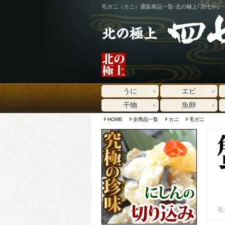
毛ガニ（カニ）通販商品一覧-北の極上｢四七や｣
うに
エビ
干物
魚卵
HOME
全商品一覧
カニ
毛ガニ
毛