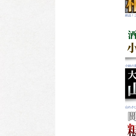
絶品！
小鉢の
山わさ