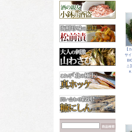
【数の子だらけ☆】み
ちのく松前
3,600円
昆布
北海道産の昆布各種
【カニが安いゾ
ッ！！】毛ガニ 660g前
後×2尾
6,960円
【カ
サイ
B
ニ
Ｋ