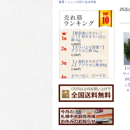
厳選！ニシンの切り込み特集
25点
【最安値にチャレン
ジ！】特大タラバガニ
脚 1kg
4,980円
【タラバより安価！】
アブラガニ脚 1kg
4,200円
【１肩約８００グラ
ム】アブラガニ脚 800g
【カ
2,900円
サイ
タラバガニ ビードロ
カット 1kg
B
5,480円
ニ
ズワイガニ ビードロ
Ｋ
カット 1kg
3,400円
業務用サイズ【2キロ入
り】みちのく松前
4,800円
【特大2キロ入り】業務
用ホッキ貝サラダ
4,900円