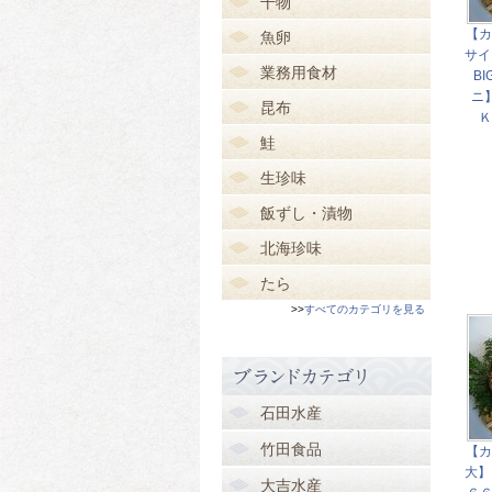
干物
【カ
魚卵
サイ
業務用食材
B
ニ
昆布
Ｋ
鮭
生珍味
飯ずし・漬物
北海珍味
たら
>>
すべてのカテゴリを見る
石田水産
竹田食品
【カ
大】
大吉水産