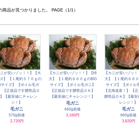
の商品が見つかりました。 PAGE（1/1）
ニが安いゾッ！！】【大
【カニが安いゾッ！！】【特
【カニが安いゾッ！
ズ】 【１尾約５７０ｇの
大】 【１尾約６６０ｇのBIG
大】 【１尾約６６０
IGサイズ】 【ボイル毛ガ
サイズ】 【ボイル毛ガニ】
サイズ】 【ボイル
】 【正規品です贈答品Ｏ
【正規品です贈答品ＯＫ】
【北海道産！】 【
】【最安値にチャレン
【最安値にチャレンジ！】
贈答品ＯＫ】【最安
ジ！】
レンジ！】
毛ガニ
毛ガニ
毛ガニ
660g前後
570g前後
3,160円
660g前後
2,720円
3,820円