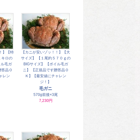
！】【特
【カニが安いゾッ！！】【大
１キロの
サイズ】 【１尾約５７０ｇの
イル毛ガ
BIGサイズ】 【ボイル毛ガ
贈答品Ｏ
ニ】 【正規品です贈答品Ｏ
ャレン
Ｋ】【最安値にチャレン
ジ！】
毛ガニ
570g前後×3尾
7,230円