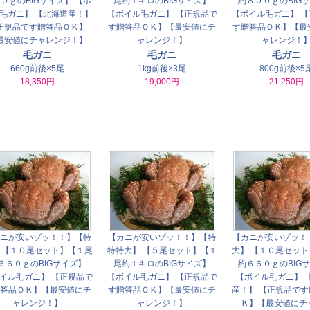
０ｇのBIGサイズ】 【ボ
尾約１キロのBIGサイズ】
約８００ｇのBIG
毛ガニ】 【北海道産！】
【ボイル毛ガニ】 【正規品で
【ボイル毛ガニ】 
正規品です贈答品ＯＫ】
す贈答品ＯＫ】【最安値にチ
す贈答品ＯＫ】【最
最安値にチャレンジ！】
ャレンジ！】
ャレンジ！
毛ガニ
毛ガニ
毛ガニ
660g前後×5尾
1kg前後×3尾
800g前後×5
18,350円
19,000円
21,250円
ニが安いゾッ！！】【特
【カニが安いゾッ！！】【特
【カニが安いゾッ！
 【１０尾セット】【１尾
特特大】 【５尾セット】【１
大】 【１０尾セッ
６６０ｇのBIGサイズ】
尾約１キロのBIGサイズ】
約６６０ｇのBIG
イル毛ガニ】 【正規品で
【ボイル毛ガニ】 【正規品で
【ボイル毛ガニ】 
答品ＯＫ】【最安値にチ
す贈答品ＯＫ】【最安値にチ
産！】 【正規品で
ャレンジ！】
ャレンジ！】
Ｋ】【最安値にチ