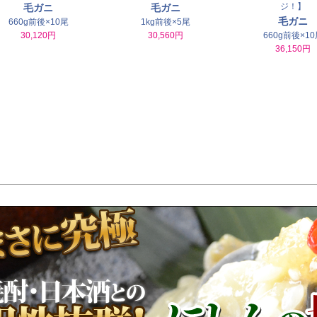
ジ！】
毛ガニ
毛ガニ
毛ガニ
660g前後×10尾
1kg前後×5尾
30,120円
30,560円
660g前後×10
36,150円