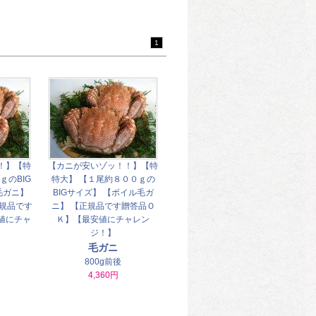
1
！】【特
【カニが安いゾッ！！】【特
ｇのBIG
特大】 【１尾約８００ｇの
毛ガニ】
BIGサイズ】 【ボイル毛ガ
正規品です
ニ】 【正規品です贈答品Ｏ
値にチャ
Ｋ】【最安値にチャレン
ジ！】
毛ガニ
800g前後
4,360円