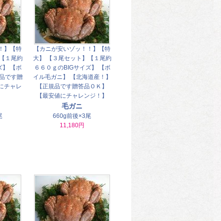
！】【特
【カニが安いゾッ！！】【特
】【１尾約
大】 【３尾セット】【１尾約
ズ】 【ボ
６６０ｇのBIGサイズ】 【ボ
規品です贈
イル毛ガニ】 【北海道産！】
にチャレ
【正規品です贈答品ＯＫ】
【最安値にチャレンジ！】
毛ガニ
尾
660g前後×3尾
11,180円