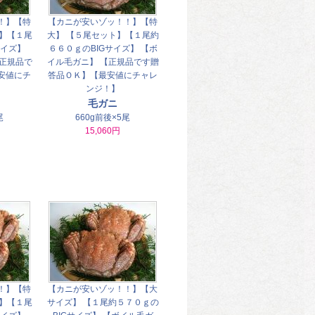
！】【特
【カニが安いゾッ！！】【特
ト】【１尾
大】 【５尾セット】【１尾約
サイズ】
６６０ｇのBIGサイズ】 【ボ
【正規品で
イル毛ガニ】 【正規品です贈
安値にチ
答品ＯＫ】【最安値にチャレ
】
ンジ！】
毛ガニ
尾
660g前後×5尾
15,060円
！】【特
【カニが安いゾッ！！】【大
ト】【１尾
サイズ】 【１尾約５７０ｇの