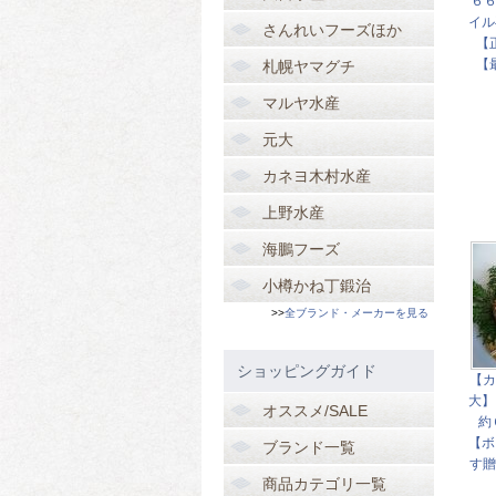
６６
イル
さんれいフーズほか
【
【
札幌ヤマグチ
マルヤ水産
元大
カネヨ木村水産
上野水産
海鵬フーズ
小樽かね丁鍛治
>>
全ブランド・メーカーを見る
ショッピングガイド
【カ
大】
オススメ/SALE
約
【ボ
ブランド一覧
す贈
商品カテゴリ一覧