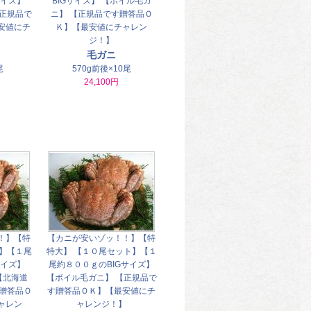
サイズ】
BIGサイズ】 【ボイル毛ガ
【正規品で
ニ】 【正規品です贈答品Ｏ
安値にチ
Ｋ】【最安値にチャレン
】
ジ！】
毛ガニ
尾
570g前後×10尾
24,100円
！】【特
【カニが安いゾッ！！】【特
ト】【１尾
特大】 【１０尾セット】【１
サイズ】
尾約８００ｇのBIGサイズ】
【北海道
【ボイル毛ガニ】 【正規品で
す贈答品Ｏ
す贈答品ＯＫ】【最安値にチ
ャレン
ャレンジ！】