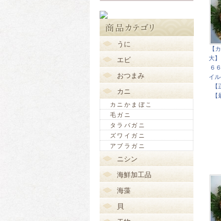
うに
【カ
大】
エビ
６６
おつまみ
イル
【
カニ
【
カニかまぼこ
毛ガニ
タラバガニ
ズワイガニ
アブラガニ
ニシン
海鮮加工品
海藻
貝