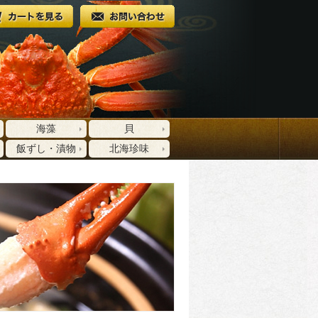
海藻
貝
飯ずし・漬物
北海珍味