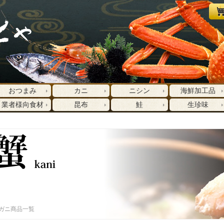
おつまみ
カニ
ニシン
海鮮加工品
業者様向食材
昆布
鮭
生珍味
ガニ商品一覧